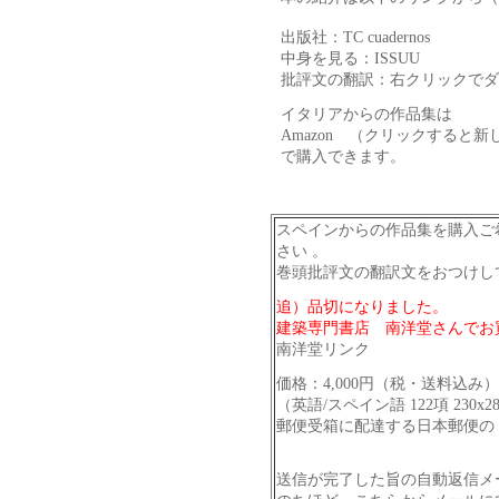
出版社：
TC cuadernos
中身を見る：
ISSUU
批評文の翻訳：右クリックでダ
イタリアからの作品集は
Amazon
（クリックすると新し
で購入できます。
スペインからの作品集を購入ご
さい 。
巻頭批評文の翻訳文をおつけし
追）品切になりました。
建築専門書店 南洋堂さんでお
南洋堂リンク
価格：4,000円（税・送料込み）
（英語/スペイン語 122項 230x280m
郵便受箱に配達する日本郵便の
送信が完了した旨の自動返信メ