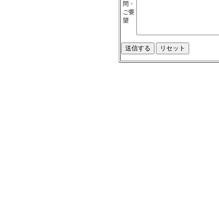
問・
ご要
望