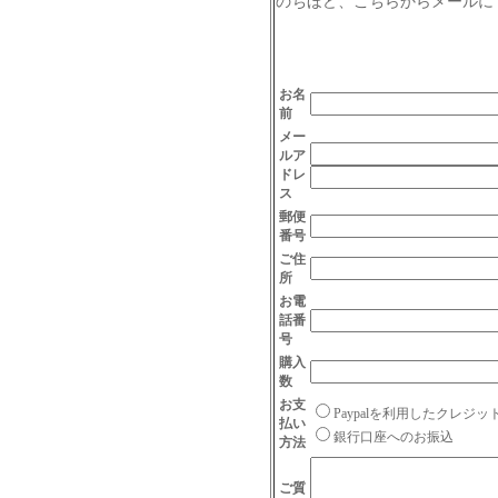
のちほど、こちらからメールに
お名
前
メー
ルア
ドレ
ス
郵便
番号
ご住
所
お電
話番
号
購入
数
お支
Paypalを利用したクレジ
払い
銀行口座へのお振込
方法
ご質